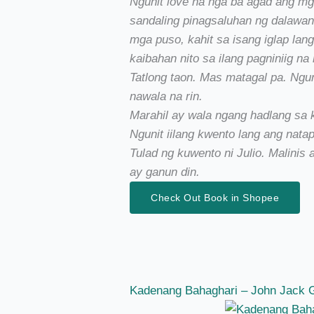
Ngunit love na nga ba agad ang mg
sandaling pinagsaluhan ng dalawan
mga puso, kahit sa isang iglap lan
kaibahan nito sa ilang pagniniig n
Tatlong taon. Mas matagal pa. Ngunit
nawala na rin.
Marahil ay wala ngang hadlang sa
Ngunit iilang kwento lang ang nata
Tulad ng kuwento ni Julio. Malini
ay ganun din.
Check Out Book in Shopee
Kadenang Bahaghari – John Jack 