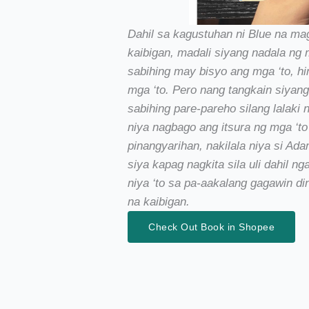
Dahil sa kagustuhan ni Blue na ma
kaibigan, madali siyang nadala ng
sabihing may bisyo ang mga ‘to, hi
mga ‘to. Pero nang tangkain siyan
sabihing pare-pareho silang lalak
niya nagbago ang itsura ng mga ‘to
pinangyarihan, nakilala niya si Ad
siya kapag nagkita sila uli dahil n
niya ‘to sa pa-aakalang gagawin di
na kaibigan.
Check Out Book in Shopee