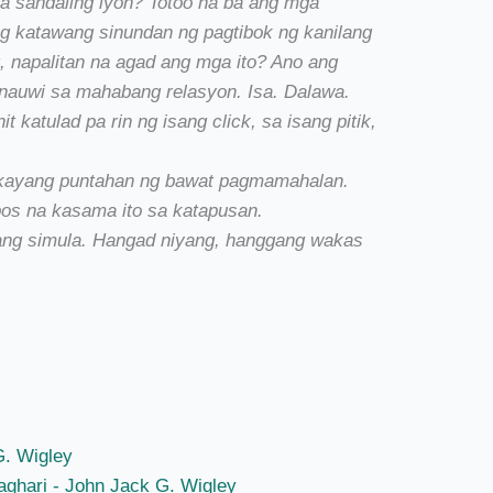
a sandaling iyon? Totoo na ba ang mga
g katawang sinundan ng pagtibok ng kanilang
g, napalitan na agad ang mga ito? Ano ang
a nauwi sa mahabang relasyon. Isa. Dalawa.
 katulad pa rin ng isang click, sa isang pitik,
 kayang puntahan ng bawat pagmamahalan.
pos na kasama ito sa katapusan.
s ang simula. Hangad niyang, hanggang wakas
G. Wigley