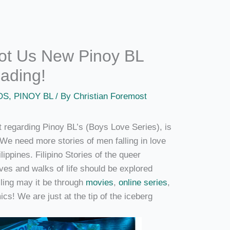
ot Us New Pinoy BL
ading!
OS
,
PINOY BL
/ By
Christian Foremost
ut regarding Pinoy BL’s (Boys Love Series), is
 We need more stories of men falling in love
lippines. Filipino Stories of the queer
ves and walks of life should be explored
elling may it be through
movies
,
online series
,
cs! We are just at the tip of the iceberg