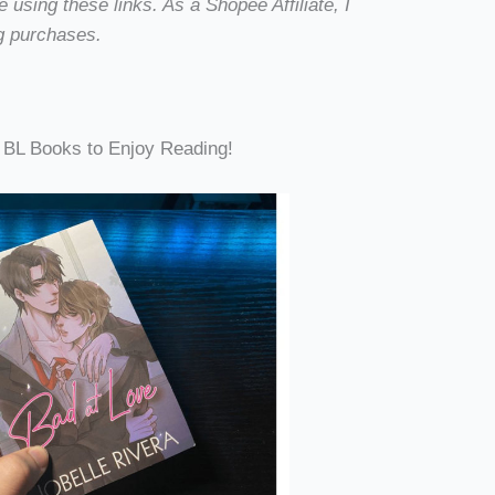
using these links. As a Shopee Affiliate, I
g purchases.
BL Books to Enjoy Reading!