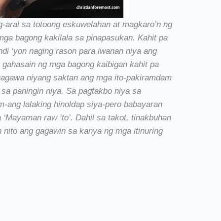
g-aral sa totoong eskuwelahan at magkaro’n ng
 mga bagong kakilala sa pinapasukan. Kahit pa
ndi ‘yon naging rason para iwanan niya ang
g gahasain ng mga bagong kaibigan kahit pa
i nagawa niyang saktan ang mga ito-pakiramdam
 sa paningin niya. Sa pagtakbo niya sa
am-ang lalaking hinoldap siya-pero babayaran
ga ‘Mayaman raw ‘to’. Dahil sa takot, tinakbuhan
n nito ang gagawin sa kanya ng mga itinuring