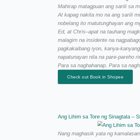
Mahirap matagpuan ang sarili sa 
At kapag nakita mo na ang sarili m
nobelang ito matutunghayan ang m
Ed, at Chris–apat na tauhang magk
malagim na insidente na nagpabag
pagkakaibang iyon, kanya-kanyang
napatunayan nila na pare-pareho ri
Para sa naghahanap. Para sa nagh
Check out Book in Shopee
Ang Lihim sa Tore ng Sinagtala – S
Nang maghasik yata ng kamalasan an