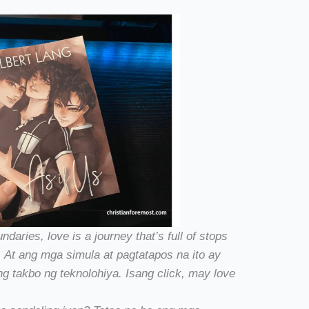
daries, love is a journey that’s full of stops
. At ang mga simula at pagtatapos na ito ay
 takbo ng teknolohiya. Isang click, may love