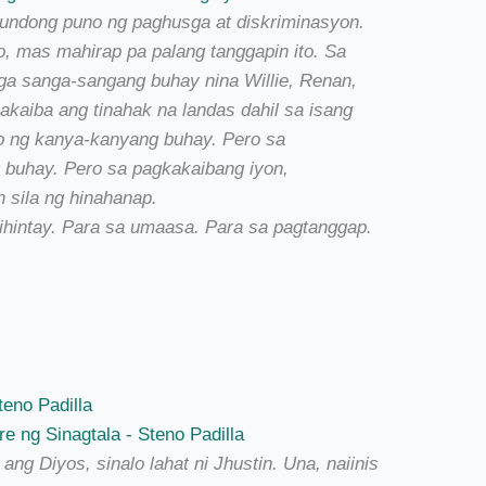
mundong puno ng paghusga at diskriminasyon.
o, mas mahirap pa palang tanggapin ito. Sa
ga sanga-sangang buhay nina Willie, Renan,
akaiba ang tinahak na landas dahil sa isang
o ng kanya-kanyang buhay. Pero sa
 buhay. Pero sa pagkakaibang iyon,
n sila ng hinahanap.
ihintay. Para sa umaasa. Para sa pagtanggap.
teno Padilla
g Diyos, sinalo lahat ni Jhustin. Una, naiinis